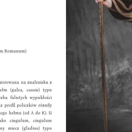
ium Romanum)
wzorowana na znalezisku z
ełm (galea, cassis) typu
iczba falistych wypukłości
az profil policzków różniły
ego hełmu (od A do K). U
ko cingulum, cingulum
ony miecz (gladius) typu