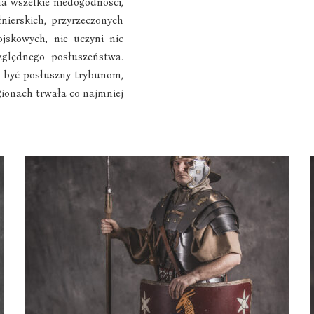
a wszelkie niedogodności,
łnierskich, przyrzeczonych
jskowych, nie uczyni nic
ględnego posłuszeństwa.
n być posłuszny trybunom,
gionach trwała co najmniej