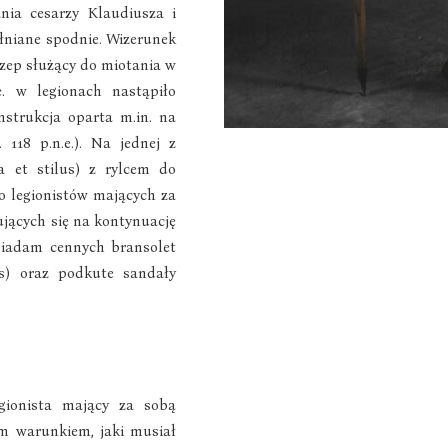
ia cesarzy Klaudiusza i
łniane spodnie. Wizerunek
czep służący do miotania w
. w legionach nastąpiło
nstrukcja oparta m.in. na
 118 p.n.e.). Na jednej z
a et stilus) z rylcem do
do legionistów mających za
jących się na kontynuację
osiadam cennych bransolet
s) oraz podkute sandały
gionista mający za sobą
m warunkiem, jaki musiał