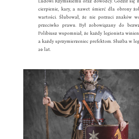
Ludowi Rzymskiemu oraz dowódcy. Godził się n
cierpienie, kary, a nawet śmierć dla obrony żo
wartości. Ślubował, że nie porzuci znaków wo
przeciwko prawu. Był zobowiązany do bezwz
Polibiusz wspomniał, że każdy legionista winie
a każdy sprzymierzeniec prefektom. Służba w le
20 lat.