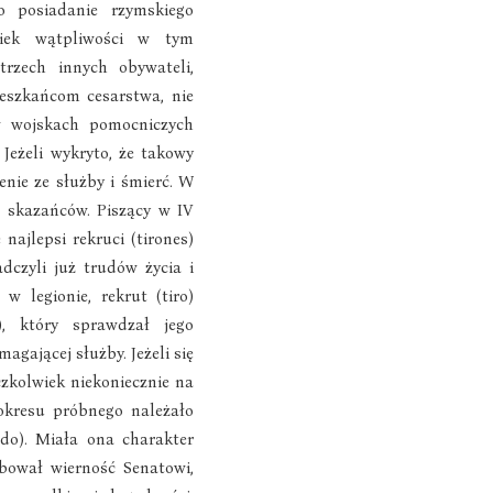
o posiadanie rzymskiego
lwiek wątpliwości w tym
trzech innych obywateli,
eszkańcom cesarstwa, nie
w wojskach pomocniczych
. Jeżeli wykryto, że takowy
enie ze służby i śmierć. W
a skazańców. Piszący w IV
 najlepsi rekruci (tirones)
dczyli już trudów życia i
w legionie, rekrut (tiro)
), który sprawdzał jego
gającej służby. Jeżeli się
zkolwiek niekoniecznie na
 okresu próbnego należało
do). Miała ona charakter
lubował wierność Senatowi,