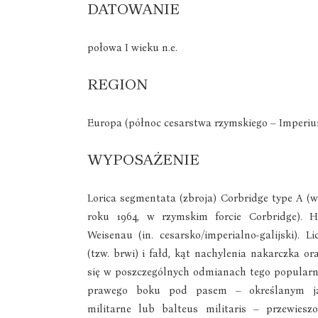
DATOWANIE
połowa I wieku n.e.
REGION
Europa (północ cesarstwa rzymskiego – Imper
WYPOSAŻENIE
Lorica segmentata (zbroja) Corbridge type A (
roku 1964, w rzymskim forcie Corbridge). H
Weisenau (in. cesarsko/imperialno-galijski). L
(tzw. brwi) i fałd, kąt nachylenia nakarczka or
się w poszczególnych odmianach tego popularn
prawego boku pod pasem – określanym ja
militarne lub balteus militaris – przewiesz