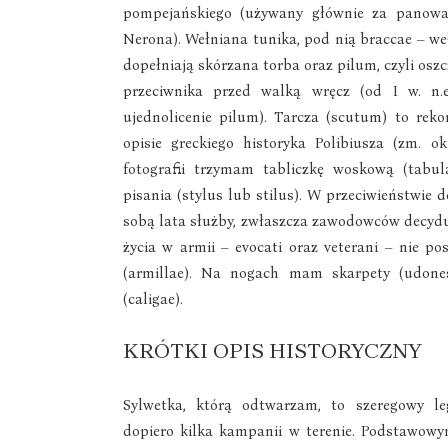
pompejańskiego (używany głównie za panowan
Nerona). Wełniana tunika, pod nią braccae – we
dopełniają skórzana torba oraz pilum, czyli osz
przeciwnika przed walką wręcz (od I w. n.e
ujednolicenie pilum). Tarcza (scutum) to reko
opisie greckiego historyka Polibiusza (zm. ok.
fotografii trzymam tabliczkę woskową (tabul
pisania (stylus lub stilus). W przeciwieństwie 
sobą lata służby, zwłaszcza zawodowców decydu
życia w armii – evocati oraz veterani – nie p
(armillae). Na nogach mam skarpety (udone
(caligae).
KRÓTKI OPIS HISTORYCZNY
Sylwetka, którą odtwarzam, to szeregowy le
dopiero kilka kampanii w terenie. Podstawowy