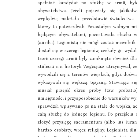
spełniać kandydat na służbę w armii, był
obywatelstwa. Jeżeli pojawiały się jakiko
względzie, należało przedstawić świadectwa 
którzy to potwierdzali. Pozostałym wolnym mi
będącym obywatelami, pozostawała służba 
(auxilia). Legionistą nie mógł zostać niewolnik
dostał się w szeregi legionów, czekały go wydal
teorii szeregi armii były zamknięte również dl
stuleciu n.e. historyk Wegecjusz utrzymywał, że
wywodzili się z terenów wiejskich, gdyż doświa
wykazywali się większą tężyzną. Stawiając się 
musiał przejść okres próby (tzw. probatio
umiejętności i przysposobienie do warunków wyma
sprawdził, wpisywano go na stałe do wojska, ac
całą służbę do jednego legionu. Po przejściu
złożyć przysięgę sacramentum (albo ius iuran
bardzo osobisty, wręcz religijny. Legionista ś