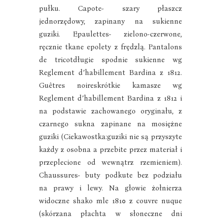
pułku. Capote- szary płaszcz
jednorzędowy, zapinany na sukienne
guziki. Epaulettes- zielono-czerwone,
ręcznie tkane epolety z frędzlą. Pantalons
de tricotdługie spodnie sukienne wg
Reglement d’habillement Bardina z 1812.
Guêtres noireskrótkie kamasze wg
Reglement d’habillement Bardina z 1812 i
na podstawie zachowanego oryginału, z
czarnego sukna zapinane na mosiężne
guziki (Ciekawostka:guziki nie są przyszyte
każdy z osobna a przebite przez materiał i
przeplecione od wewnątrz rzemieniem).
Chaussures- buty podkute bez podziału
na prawy i lewy. Na głowie żołnierza
widoczne shako mle 1810 z couvre nuque
(skórzana płachta w słoneczne dni