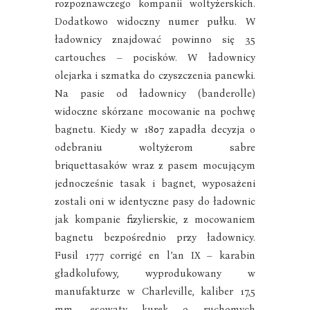
rozpoznawczego kompanii woltyżerskich.
Dodatkowo widoczny numer pułku. W
ładownicy znajdować powinno się 35
cartouches – pocisków. W ładownicy
olejarka i szmatka do czyszczenia panewki.
Na pasie od ładownicy (banderolle)
widoczne skórzane mocowanie na pochwę
bagnetu. Kiedy w 1807 zapadła decyzja o
odebraniu woltyżerom sabre
briquettasaków wraz z pasem mocującym
jednocześnie tasak i bagnet, wyposażeni
zostali oni w identyczne pasy do ładownic
jak kompanie fizylierskie, z mocowaniem
bagnetu bezpośrednio przy ładownicy.
Fusil 1777 corrigé en l’an IX – karabin
gładkolufowy, wyprodukowany w
manufakturze w Charleville, kaliber 17,5
mm, esowaty kurek o ruchomych