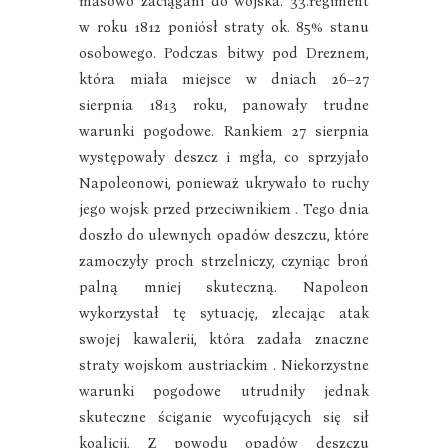
w roku 1812 poniósł straty ok. 85% stanu
osobowego. Podczas bitwy pod Dreznem,
która miała miejsce w dniach 26–27
sierpnia 1813 roku, panowały trudne
warunki pogodowe. Rankiem 27 sierpnia
występowały deszcz i mgła, co sprzyjało
Napoleonowi, ponieważ ukrywało to ruchy
jego wojsk przed przeciwnikiem . Tego dnia
doszło do ulewnych opadów deszczu, które
zamoczyły proch strzelniczy, czyniąc broń
palną mniej skuteczną. Napoleon
wykorzystał tę sytuację, zlecając atak
swojej kawalerii, która zadała znaczne
straty wojskom austriackim . Niekorzystne
warunki pogodowe utrudniły jednak
skuteczne ściganie wycofujących się sił
koalicji. Z powodu opadów deszczu