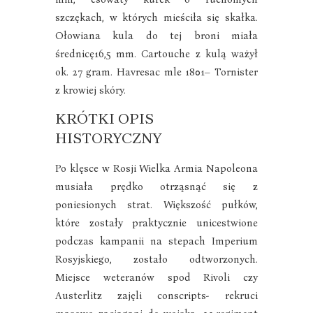
szczękach, w których mieściła się skałka.
Ołowiana kula do tej broni miała
średnicę16,5 mm. Cartouche z kulą ważył
ok. 27 gram. Havresac mle 1801– Tornister
z krowiej skóry.
KRÓTKI OPIS
HISTORYCZNY
Po klęsce w Rosji Wielka Armia Napoleona
musiała prędko otrząsnąć się z
poniesionych strat. Większość pułków,
które zostały praktycznie unicestwione
podczas kampanii na stepach Imperium
Rosyjskiego, zostało odtworzonych.
Miejsce weteranów spod Rivoli czy
Austerlitz zajęli conscripts- rekruci
masowo zaciągani do wojska. 33.regiment