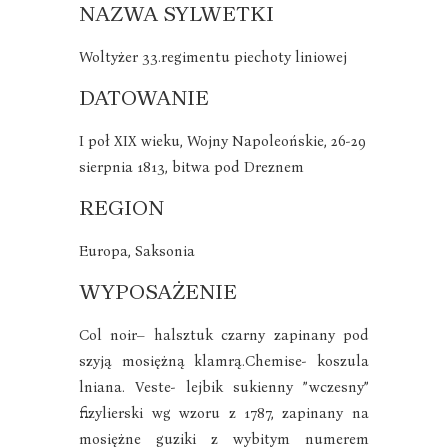
NAZWA SYLWETKI
Woltyżer 33.regimentu piechoty liniowej
DATOWANIE
I poł XIX wieku, Wojny Napoleońskie, 26-29
sierpnia 1813, bitwa pod Dreznem
REGION
Europa, Saksonia
WYPOSAŻENIE
Col noir– halsztuk czarny zapinany pod
szyją mosiężną klamrą.Chemise- koszula
lniana. Veste- lejbik sukienny ”wczesny”
fizylierski wg wzoru z 1787, zapinany na
mosiężne guziki z wybitym numerem