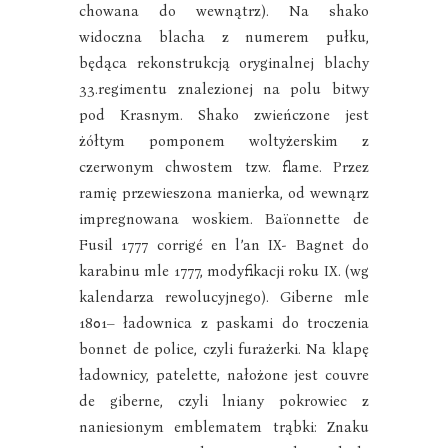
chowana do wewnątrz). Na shako
widoczna blacha z numerem pułku,
będąca rekonstrukcją oryginalnej blachy
33.regimentu znalezionej na polu bitwy
pod Krasnym. Shako zwieńczone jest
żółtym pomponem woltyżerskim z
czerwonym chwostem tzw. flame. Przez
ramię przewieszona manierka, od wewnąrz
impregnowana woskiem. Baïonnette de
Fusil 1777 corrigé en l’an IX- Bagnet do
karabinu mle 1777, modyfikacji roku IX. (wg
kalendarza rewolucyjnego). Giberne mle
1801– ładownica z paskami do troczenia
bonnet de police, czyli furażerki. Na klapę
ładownicy, patelette, nałożone jest couvre
de giberne, czyli lniany pokrowiec z
naniesionym emblematem trąbki: Znaku