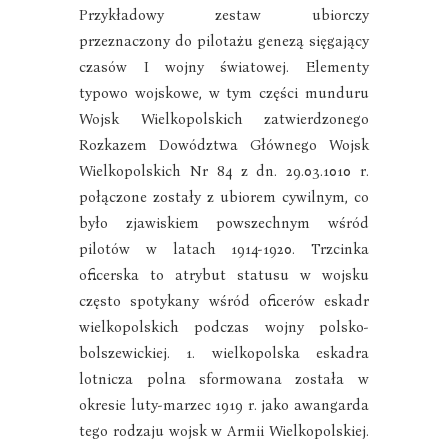
Przykładowy zestaw ubiorczy
przeznaczony do pilotażu genezą sięgający
czasów I wojny światowej. Elementy
typowo wojskowe, w tym części munduru
Wojsk Wielkopolskich zatwierdzonego
Rozkazem Dowództwa Głównego Wojsk
Wielkopolskich Nr 84 z dn. 29.03.1010 r.
połączone zostały z ubiorem cywilnym, co
było zjawiskiem powszechnym wśród
pilotów w latach 1914-1920. Trzcinka
oficerska to atrybut statusu w wojsku
często spotykany wśród oficerów eskadr
wielkopolskich podczas wojny polsko-
bolszewickiej. 1. wielkopolska eskadra
lotnicza polna sformowana została w
okresie luty-marzec 1919 r. jako awangarda
tego rodzaju wojsk w Armii Wielkopolskiej.