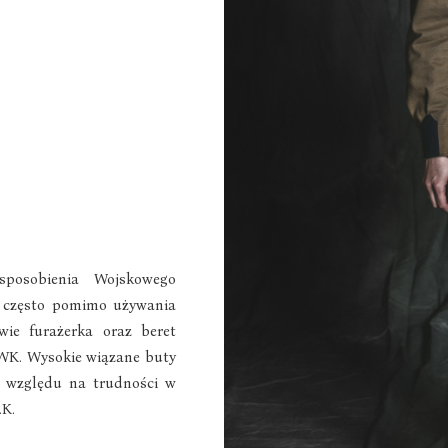
ysposobienia Wojskowego
e często pomimo używania
wie furażerka oraz beret
PWK. Wysokie wiązane buty
e względu na trudności w
.K.