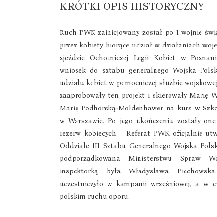
KRÓTKI OPIS HISTORYCZNY
Ruch PWK zainicjowany został po I wojnie świ
przez kobiety biorące udział w działaniach woj
zjeździe Ochotniczej Legii Kobiet w Poznan
wniosek do sztabu generalnego Wojska Polsk
udziału kobiet w pomocniczej służbie wojskowej
zaaprobowały ten projekt i skierowały Marię Wi
Marię Podhorską-Moldenhawer na kurs w Szko
w Warszawie. Po jego ukończeniu zostały one 
rezerw kobiecych – Referat PWK oficjalnie u
Oddziale III Sztabu Generalnego Wojska Polsk
podporządkowana Ministerstwu Spraw Woj
inspektorką była Władysława Piechowsk
uczestniczyło w kampanii wrześniowej, a w cz
polskim ruchu oporu.