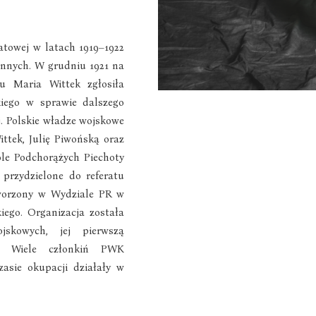
atowej w latach 1919–1922
ennych. W grudniu 1921 na
iu Maria Wittek zgłosiła
iego w sprawie dalszego
. Polskie władze wojskowe
ttek, Julię Piwońską oraz
le Podchorążych Piechoty
przydzielone do referatu
tworzony w Wydziale PR w
iego. Organizacja została
skowych, jej pierwszą
a. Wiele członkiń PWK
asie okupacji działały w